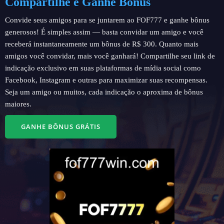
Compartilhe e Ganhe Bônus
Convide seus amigos para se juntarem ao FOF777 e ganhe bônus
generosos! É simples assim — basta convidar um amigo e você
receberá instantaneamente um bônus de R$ 300. Quanto mais
amigos você convidar, mais você ganhará! Compartilhe seu link de
indicação exclusivo em suas plataformas de mídia social como
Facebook, Instagram e outras para maximizar suas recompensas.
Seja um amigo ou muitos, cada indicação o aproxima de bônus
maiores.
GANHE BÔNUS GRÁTIS