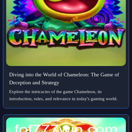
Diving into the World of Chameleon: The Game of
Deception and Strategy
Explore the intricacies of the game Chameleon, its
introduction, rules, and relevance in today's gaming world.