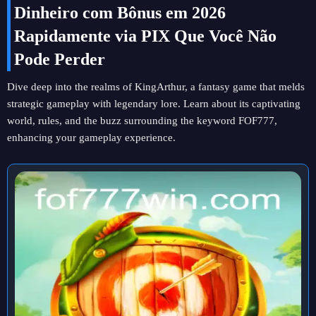
Dinheiro com Bônus em 2026
Rapidamente via PIX Que Você Não
Pode Perder
Dive deep into the realms of KingArthur, a fantasy game that melds
strategic gameplay with legendary lore. Learn about its captivating
world, rules, and the buzz surrounding the keyword FOF777,
enhancing your gameplay experience.