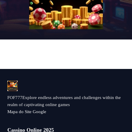
FOF777Explore endless adventures and challenges within the
realm of captivating online games
Mapa do Site Google
Cassino Online 2025