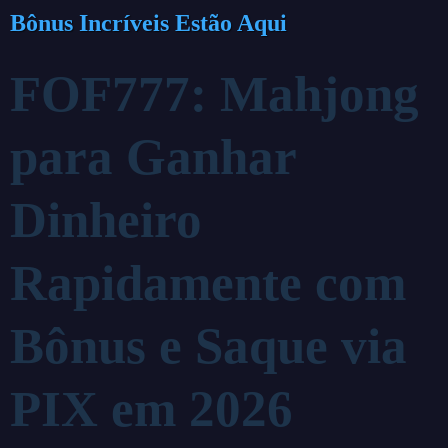
Bônus Incríveis Estão Aqui
FOF777: Mahjong
para Ganhar
Dinheiro
Rapidamente com
Bônus e Saque via
PIX em 2026