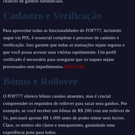
chances de ganhos substanciais.
Cadastro e Verificação
Para aproveitar todas as funcionalidades do FOF777, incluindo
saque via PIX, é essencial completar o processo de cadastro e
verificação. Isso garante que todas as transações sejam seguras e
que você possa acessar suas vitórias rapidamente. Um perfil
verificado é necessário para assegurar que os saques sejam
processados sem impedimentos.
OK8.COM
Bônus e Rollover
O FOF777 oferece bônus cassino atraentes, mas é crucial
compreender os requisitos de rollover para sacar seus ganhos. Por
exemplo, se você receber um bônus de R$ 200 com um rollover de
5x, precisará apostar R$ 1.000 antes de poder retirar seus lucros.
Claro, os termos são claros e transparentes, garantindo uma
experiência justa para todos.