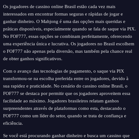
Os jogadores de cassino online Brasil estão cada vez mais
interessados em encontrar formas seguras e rápidas de jogar e
ganhar dinheiro. O Mahjong é uma das opções mais queridas e
práticas disponíveis, especialmente quando se fala de saque via PIX.
No FOF777, essas opções se combinam perfeitamente, oferecendo
uma experiência única e lucrativa. Os jogadores no Brasil escolhem
o FOF777 não apenas pela diversão, mas também pela chance real
de obter ganhos significativos.
Com o avanço das tecnologias de pagamento, o saque via PIX
transformou-se na escolha preferida entre os jogadores, devido à
sua rapidez e praticidade. No cenário do cassino online Brasil, o
FOF777 se destaca por permitir que os jogadores aproveitem essa
facilidade ao máximo. Jogadores brasileiros relatam ganhos
surpreendentes através de plataformas como esta, destacando o
FOF777 como um líder do setor, quando se trata de confiança e
eficiência.
Se você está procurando ganhar dinheiro e busca um cassino que