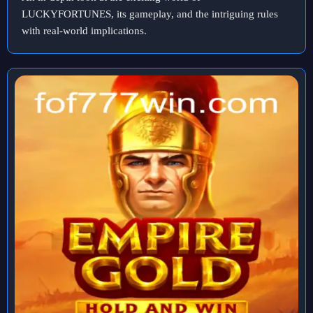
LUCKYFORTUNES, its gameplay, and the intriguing rules
with real-world implications.