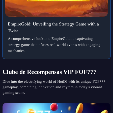
EmpireGold: Unveiling the Strategy Game with a
Twist
A comprehensive look into EmpireGold, a captivating
strategy game that infuses real-world events with engaging
mechanics.
Clube de Recompensas VIP FOF777
Dive into the electrifying world of HotDJ with its unique FOF777
gameplay, combining innovation and rhythm in today's vibrant
gaming scene.