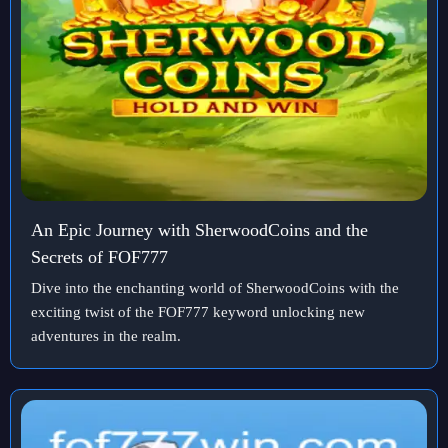
An Epic Journey with SherwoodCoins and the
Secrets of FOF777
Dive into the enchanting world of SherwoodCoins with the
exciting twist of the FOF777 keyword unlocking new
adventures in the realm.