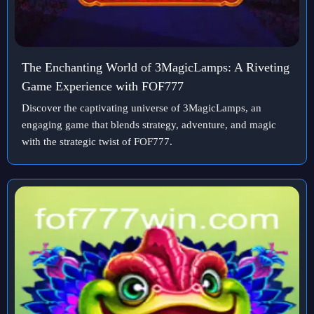
The Enchanting World of 3MagicLamps: A Riveting
Game Experience with FOF777
Discover the captivating universe of 3MagicLamps, an
engaging game that blends strategy, adventure, and magic
with the strategic twist of FOF777.