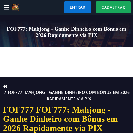
Pular
ENTRAR
CADASTRAR
para
o
conteúdo
FOF777: Mahjong - Ganhe Dinheiro com Bônus em
2026 Rapidamente via PIX
FOF777: MAHJONG - GANHE DINHEIRO COM BÔNUS EM 2026
RAPIDAMENTE VIA PIX
FOF777 FOF777: Mahjong -
Ganhe Dinheiro com Bônus em
2026 Rapidamente via PIX